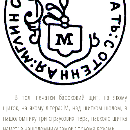
В полі печатки бароковий щит, на якому
щиток, на якому літера: М, над щитком шолом, в
нашоломнику три страусових пера, навколо щитка
намет; в нашоломнику замок з трьома вежами.