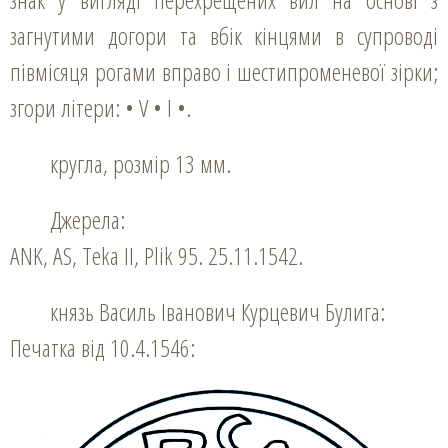
загнутими догори та вбік кінцями в супроводі
півмісяця рогами вправо і шестипроменевої зірки;
згори літери: • V • I •.
кругла, розмір 13 мм.
Джерела:
ANK, AS, Teka ІІ, Plik 95. 25.11.1542.
князь Василь Іванович Курцевич Булига:
Печатка від 10.4.1546: