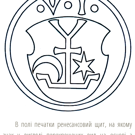
В полі печатки ренесансовий щит, на якому
знак у вигляді перехрещених вил на основі з