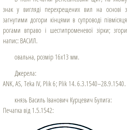
знак у вигляді перехрещених вил на основі з
загнутими догори кінцями в супроводі півмісяця
рогами вправо і шестипроменевої зірки; згори
напис: ВАСИЛ.
овальна, розмір 16х13 мм.
Джерела:
ANK, AS, Teka ІV, Plik 6; Plik 14. 6.3.1540–28.9.1540.
князь Василь Іванович Курцевич Булига:
Печатка від 1.5.1542: