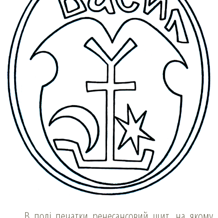
В полі печатки ренесансовий щит, на якому