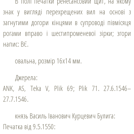
В полі печатки ренесансовий щит, на якому
знак у вигляді перехрещених вил на основі з
загнутими догори кінцями в супроводі півмісяця
рогами вправо і шестипроменевої зірки; згори
напис: ВЄ.
овальна, розмір 16х14 мм.
Джерела:
ANK, AS, Teka V, Plik 69; Plik 71. 27.6.1546–
27.7.1546.
князь Василь Іванович Курцевич Булига:
Печатка від 9.5.1550: