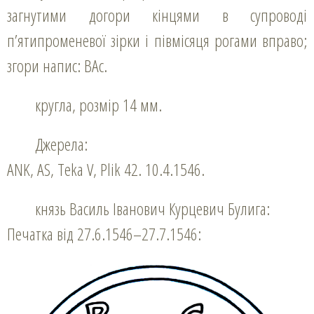
загнутими догори кінцями в супроводі
п’ятипроменевої зірки і півмісяця рогами вправо;
згори напис: ВАс.
кругла, розмір 14 мм.
Джерела:
ANK, AS, Teka V, Plik 42. 10.4.1546.
князь Василь Іванович Курцевич Булига:
Печатка від 27.6.1546–27.7.1546: