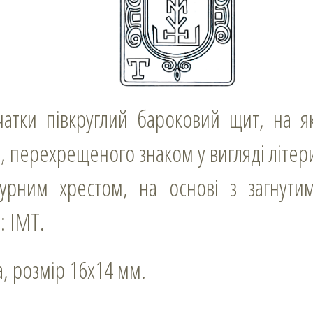
, перехрещеного знаком у вигляді літер
турним хрестом, на основі з загнути
: ІМТ.
а, розмір 16х14 мм.