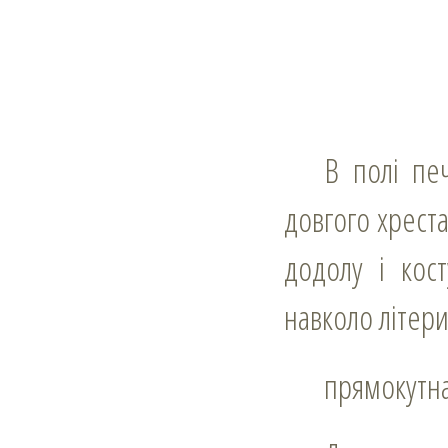
В полі печатки півкруглий бароковий щит, на якому знак у вигляді
довгого хреста
додолу і кос
навколо літери
прямокутн