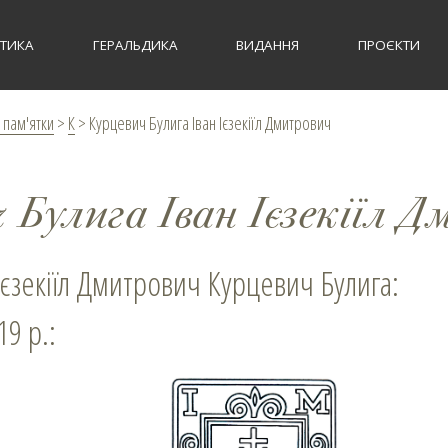
СТИКА
ГЕРАЛЬДИКА
ВИДАННЯ
ПРОЄКТИ
 пам'ятки
>
К
>
Курцевич Булига Іван Ієзекіїл Дмитрович
 Булига Іван Ієзекіїл 
 Ієзекіїл Дмитрович Курцевич Булига:
19 р.: