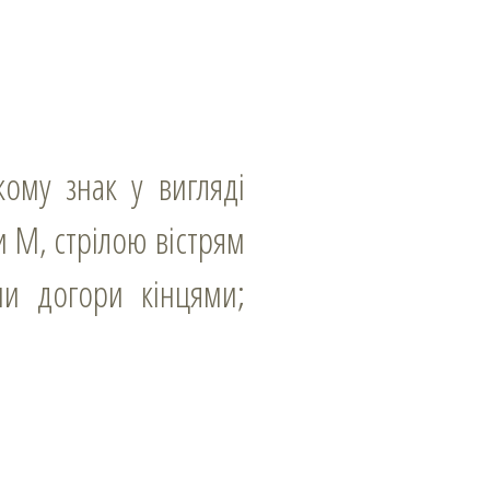
и М, стрілою вістрям
ми догори кінцями;