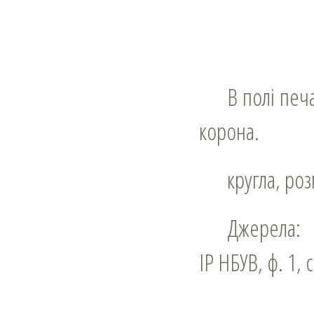
В полі печатки рококовий щит, на якому вензель; над щитом князівська
корона.
кругла, ро
Джерела:
ІР НБУВ, ф. 1, 