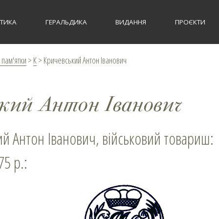
СТИКА
ГЕРАЛЬДИКА
ВИДАННЯ
ПРОЄКТИ
 пам'ятки
>
К
>
Кричевський Антон Іванович
ький Антон Іванович
ий Антон Іванович, військовий товариш:
75 р.: