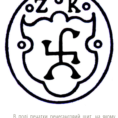
В полі печатки ренесансовий щит, на якому