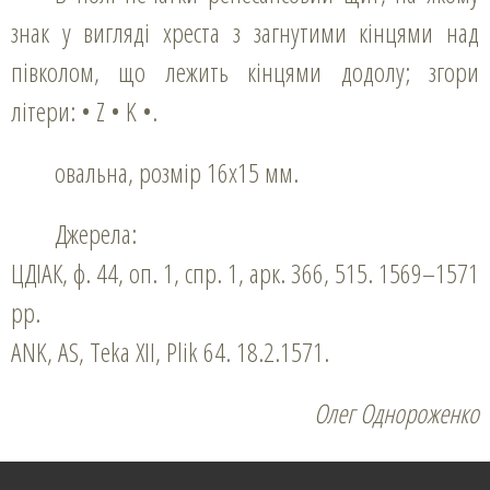
знак у вигляді хреста з загнутими кінцями над
півколом, що лежить кінцями додолу; згори
літери: • Z • K •.
овальна, розмір 16х15 мм.
Джерела:
ЦДІАК, ф. 44, оп. 1, спр. 1, арк. 366, 515. 1569–1571
рр.
ANK, AS, Teka ХІІ, Plik 64. 18.2.1571.
Олег Однороженко