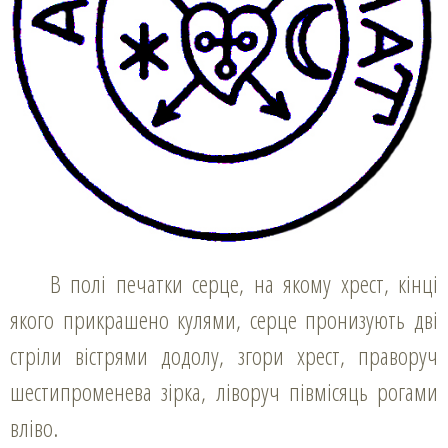
В полі печатки серце, на якому хрест, кінці
якого прикрашено кулями, серце пронизують дві
стріли вістрями додолу, згори хрест, праворуч
шестипроменева зірка, ліворуч півмісяць рогами
вліво.