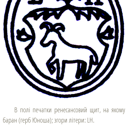
В полі печатки ренесансовий щит, на якому
баран (герб Юноша); згори літери: LH.