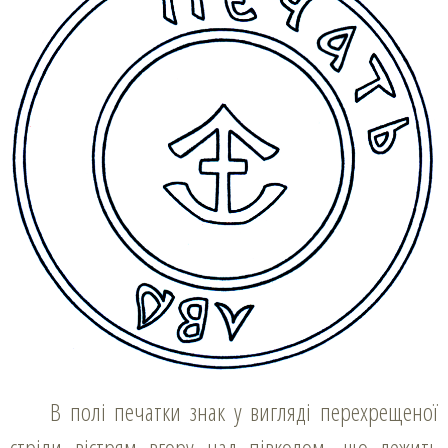
В полі печатки знак у вигляді перехрещеної
стріли вістрям вгору над півколом, що лежить