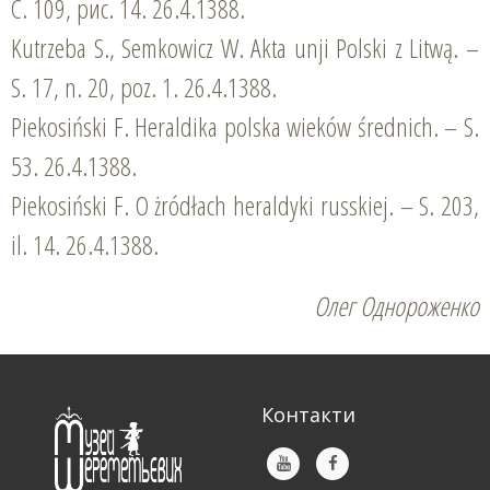
С. 109, рис. 14. 26.4.1388.
Kutrzeba S., Semkowicz W. Akta unji Polski z Litwą. –
S. 17, n. 20, poz. 1. 26.4.1388.
Piekosiński F. Heraldika polska wieków średnich. – S.
53. 26.4.1388.
Piekosiński F. O żródłach heraldyki russkiej. – S. 203,
il. 14. 26.4.1388.
Олег Однороженко
Контакти