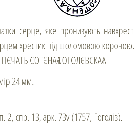
ерцем хрестик під шоломовою короною.
: ПЄЧАТЬ СОТЄНАѦ ГОГОЛЄВСКАѦ
змір 24 мм.
п. 2, спр. 13, арк. 73v (1757, Гоголів).