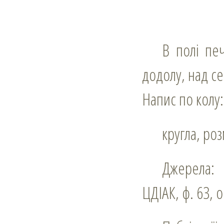
В полі печатки серце, яке пронизують навхрест дві стріли вістрями
додолу, над с
Напис по колу
кругла, ро
Джерела:
ЦДІАК, ф. 63, о