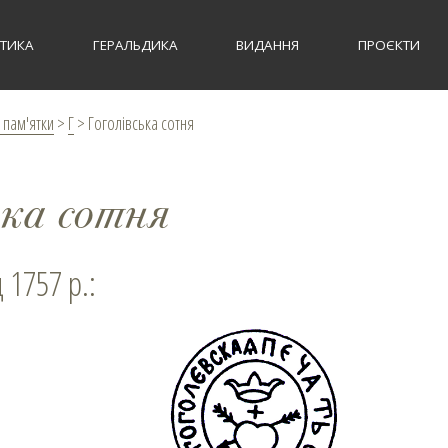
СТИКА
ГЕРАЛЬДИКА
ВИДАННЯ
ПРОЄКТИ
 пам'ятки
>
Г
>
Гоголівська сотня
ька сотня
д 1757 р.: