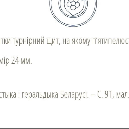
чатки турнірний щит, на якому п’ятипелю
змір 24 мм.
стыка і геральдыка Беларусі. – С. 91, мал