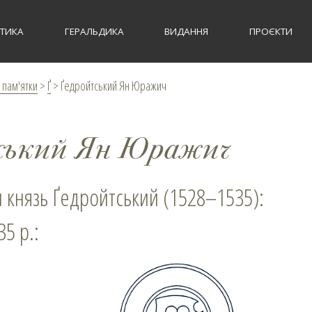
СТИКА
ГЕРАЛЬДИКА
ВИДАННЯ
ПРОЄКТИ
 пам'ятки
>
Ґ
>
Ґедройтський Ян Юражич
ський Ян Юражич
 князь Ґедройтський (1528–1535):
35 р.: