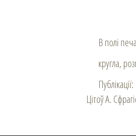
В полі пе
кругла, ро
Публікації:
Цітоў А. Сфрагі