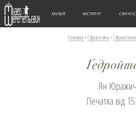
МУЗЕЙ
ІНСТИТУТ
СФРАГІ
Головна
>
Сфрагістика
>
Сфрагістичні
Ґедройт
Ян Юражич
Печатка від 15