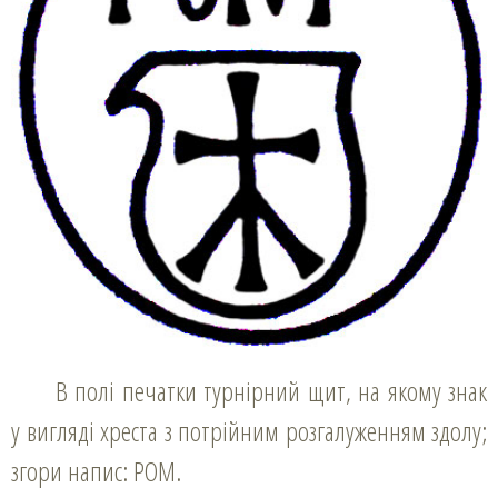
В полі печатки турнірний щит, на якому знак
у вигляді хреста з потрійним розгалуженням здолу;
згори напис: РОМ.