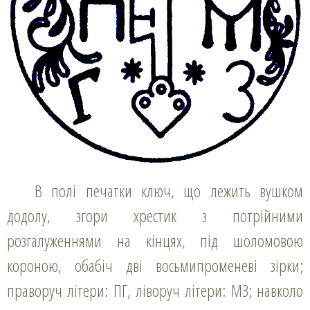
В полі печатки ключ, що лежить вушком
додолу, згори хрестик з потрійними
розгалуженнями на кінцях, під шоломовою
короною, обабіч дві восьмипроменеві зірки;
праворуч літери: ПГ, ліворуч літери: МЗ; навколо