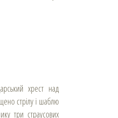
щено стрілу і шаблю
ику три страусових