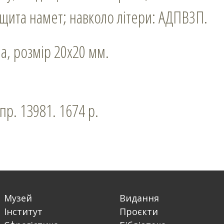
 щита намет; навколо літери: АДПВЗП.
на, розмір 20х20 мм.
спр. 13981. 1674 р.
Музей
Видання
Інститут
Проєкти