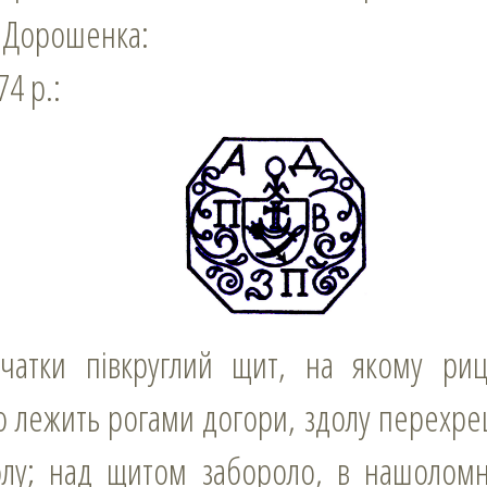
 Дорошенка:
74 р.:
о лежить рогами догори, здолу перехре
олу; над щитом забороло, в нашоломн