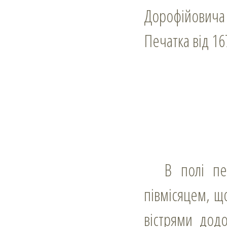
Дорофійовича
Печатка від 16
В полі печатки півкруглий щит, на якому рицарський хрест над
півмісяцем, щ
вістрями дод