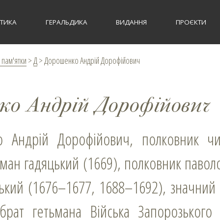
СТИКА
ГЕРАЛЬДИКА
ВИДАННЯ
ПРОЄКТИ
 пам'ятки
>
Д
>
Дорошенко Андрій Дорофійович
ко Андрій Дорофійович
ман гадяцький (1669), полковник павол
ький (1676–1677, 1688–1692), значний
 брат гетьмана Війська Запорозького