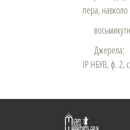
пера, навколо
восьмикут
Джерела:
ІР НБУВ, ф. 2, 