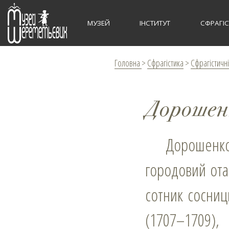
МУЗЕЙ
ІНСТИТУТ
СФРАГІ
Головна
>
Сфрагістика
>
Сфрагістичні
Дорошен
Дорошенко Андрій Дорофійович, полковник чигиринський (1668),
городовий ота
сотник сосниц
(1707–1709),