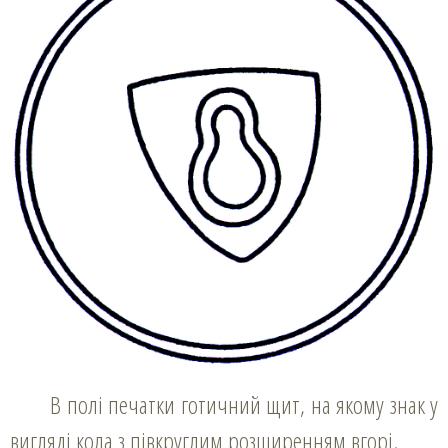
В полі печатки готичний щит, на якому знак у
вигляді кола з півкруглим розширенням вгорі.