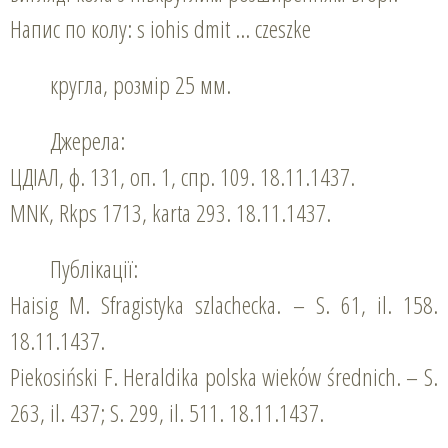
Напис по колу: s iohis dmit … czeszke
кругла, розмір 25 мм.
Джерела:
ЦДІАЛ, ф. 131, оп. 1, спр. 109. 18.11.1437.
MNK, Rkps 1713, karta 293. 18.11.1437.
Публікації:
Haisig M. Sfragistyka szlachecka. – S. 61, il. 158.
18.11.1437.
Piekosiński F. Heraldika polska wiekόw średnich. – S.
263, il. 437; S. 299, il. 511. 18.11.1437.