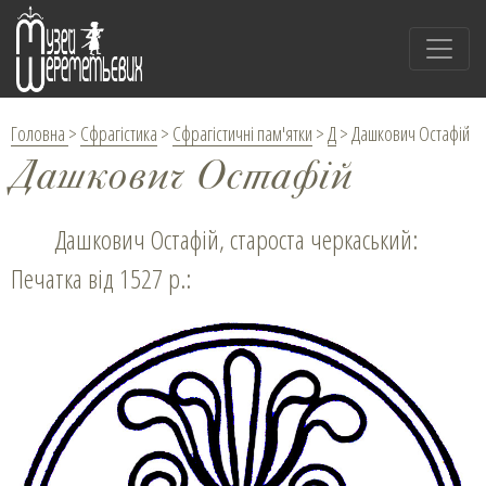
Головна
>
Сфрагістика
>
Сфрагістичні пам'ятки
>
Д
>
Дашкович Остафій
Дашкович Остафій
Дашкович Остафій, староста черкаський:
Печатка від 1527 р.: