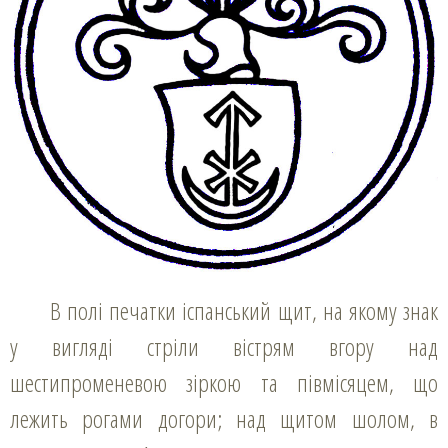
В полі печатки іспанський щит, на якому знак
у вигляді стріли вістрям вгору над
шестипроменевою зіркою та півмісяцем, що
лежить рогами догори; над щитом шолом, в