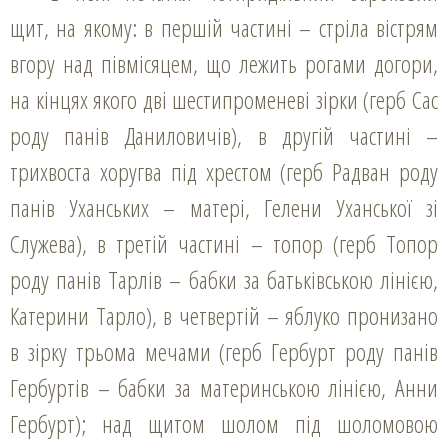
щит, на якому: в першій частині – стріла вістрям
вгору над півмісяцем, що лежить рогами догори,
на кінцях якого дві шестипроменеві зірки (герб Сас
роду панів Даниловичів), в другій частині –
трихвоста хоругва під хрестом (герб Радван роду
панів Уханських – матері, Гелени Уханської зі
Служева), в третій частині – топор (герб Топор
роду панів Тарлів – бабки за батьківською лінією,
Катерини Тарло), в четвертій – яблуко пронизано
в зірку трьома мечами (герб Гербурт роду панів
Гербуртів – бабки за материнською лінією, Анни
Гербурт); над щитом шолом під шоломовою