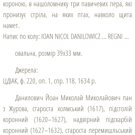
короною, в нашоломнику три павичевих пера, які
пронизує стріла, на яких птах, навколо щита
намет.
Напис по колу: IOAN NICOL DANILOWICZ … REGNI …
овальна, розмір 39х33 мм.
Джерела:
ЦДІАК, ф. 220, оп. 1, спр. 118. 1634 р.
Данилович Йоан Миколай Миколайович пан
з Журова, староста холмський (1617), підстолій
коронний (1620–1627), надвірний підскарбій
коронний (1627–1632), староста перемишльський