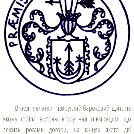
В полі печатки півкруглий бароковий щит, на
якому стріла вістрям вгору над півмісяцем, що
лежить рогами догори, на кінцях якого дві