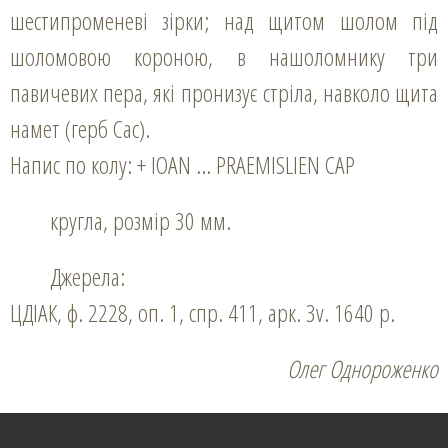
шестипроменеві зірки; над щитом шолом під
шоломовою короною, в нашоломнику три
павичевих пера, які пронизує стріла, навколо щита
намет (герб Сас).
Напис по колу: + IOAN … PRAEMISLIEN CAP
кругла, розмір 30 мм.
Джерела:
ЦДІАК, ф. 2228, оп. 1, спр. 411, арк. 3v. 1640 р.
Олег Однороженко