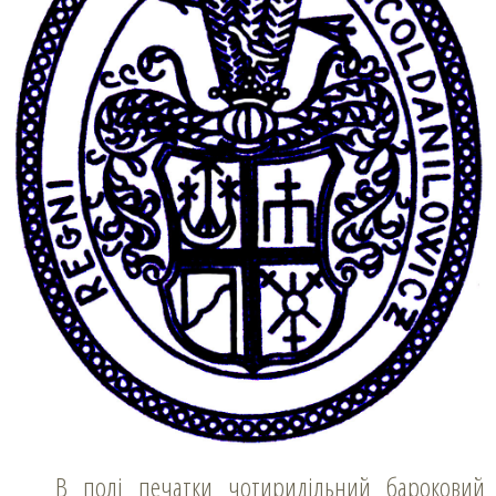
В полі печатки чотиридільний бароковий