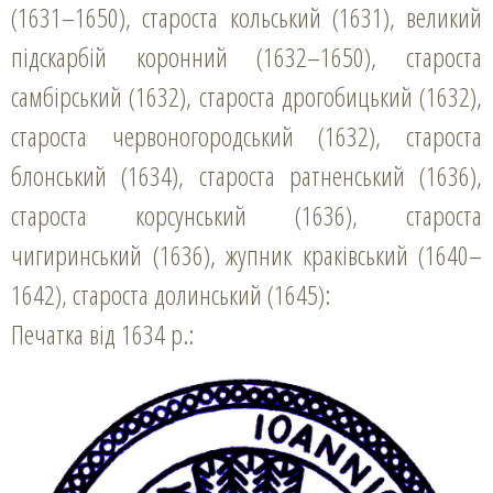
(1631–1650), староста кольський (1631), великий
підскарбій коронний (1632–1650), староста
самбірський (1632), староста дрогобицький (1632),
староста червоногородський (1632), староста
блонський (1634), староста ратненський (1636),
староста корсунський (1636), староста
чигиринський (1636), жупник краківський (1640–
1642), староста долинський (1645):
Печатка від 1634 р.: