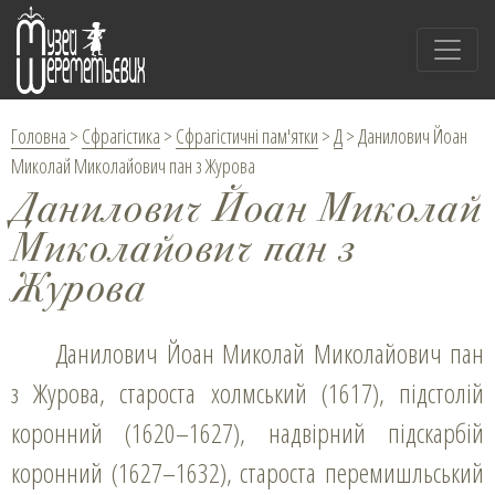
Головна
>
Сфрагістика
>
Сфрагістичні пам'ятки
>
Д
>
Данилович Йоан
Миколай Миколайович пан з Журова
Данилович Йоан Миколай
Миколайович пан з
Журова
Данилович Йоан Миколай Миколайович пан
з Журова, староста холмський (1617), підстолій
коронний (1620–1627), надвірний підскарбій
коронний (1627–1632), староста перемишльський