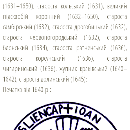
(1631–1650), староста кольський (1631), великий
підскарбій коронний (1632–1650), староста
самбірський (1632), староста дрогобицький (1632),
староста червоногородський (1632), староста
блонський (1634), староста ратненський (1636),
староста корсунський (1636), староста
чигиринський (1636), жупник краківський (1640–
1642), староста долинський (1645):
Печатка від 1640 р.: