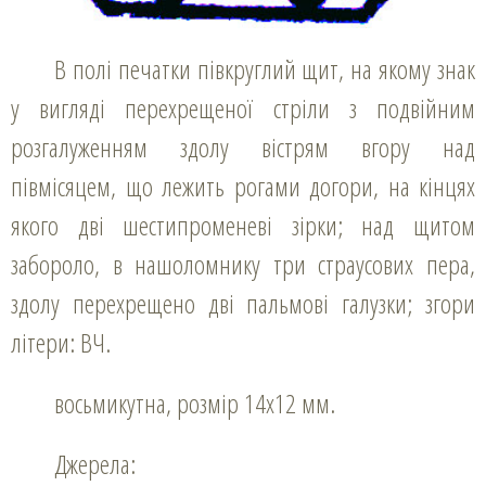
В полі печатки півкруглий щит, на якому знак
у вигляді перехрещеної стріли з подвійним
розгалуженням здолу вістрям вгору над
півмісяцем, що лежить рогами догори, на кінцях
якого дві шестипроменеві зірки; над щитом
забороло, в нашоломнику три страусових пера,
здолу перехрещено дві пальмові галузки; згори
літери: ВЧ.
восьмикутна, розмір 14х12 мм.
Джерела: