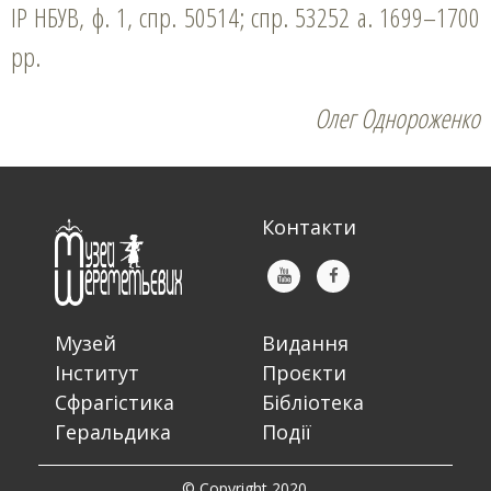
ІР НБУВ, ф. 1, спр. 50514; спр. 53252 а. 1699–1700
рр.
Олег Однороженко
Контакти
Музей
Видання
Інститут
Проєкти
Сфрагістика
Бібліотека
Геральдика
Події
© Copyright 2020.