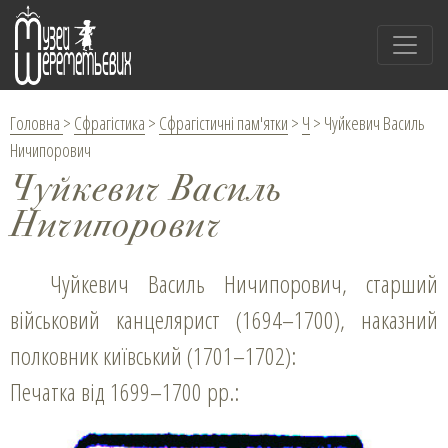
Головна
>
Сфрагістика
>
Сфрагістичні пам'ятки
>
Ч
>
Чуйкевич Василь
Ничипорович
Чуйкевич Василь
Ничипорович
Чуйкевич Василь Ничипорович, старший
військовий канцелярист (1694–1700), наказний
полковник київський (1701–1702):
Печатка від 1699–1700 рр.: