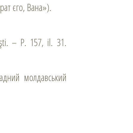
рат єго, Вана»).
ti. – P. 157, il. 31.