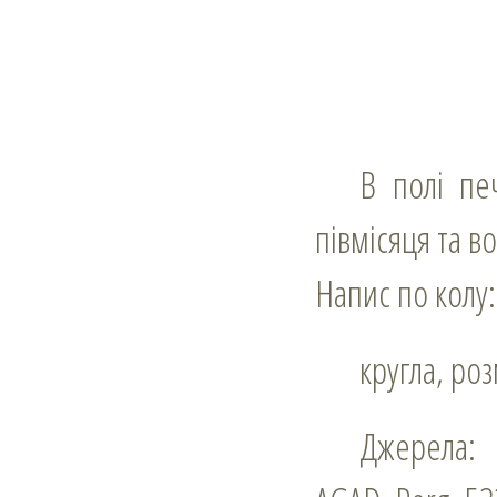
В полі печатки напнутий лук зі стрілою вістрям вгору в супроводі
півмісяця та в
Напис по колу
кругла, ро
Джерела: