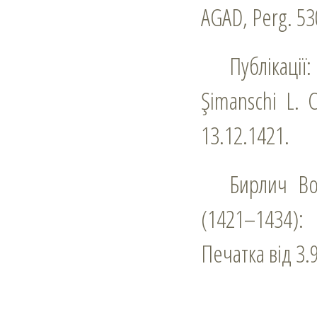
AGAD, Perg. 53
Публікації:
Şimanschi L. C
13.12.1421.
Бирлич Вороницький Іван (Вана, Оанча), пан радний молдавський
(1421–1434):
Печатка від 3.