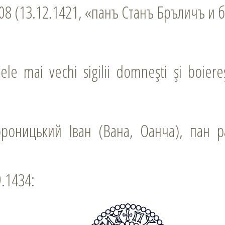
08 (13.12.1421, «панъ Станъ Бръличъ и б
ele mai vechi sigilii domneşti şi boiereş
9.1434: