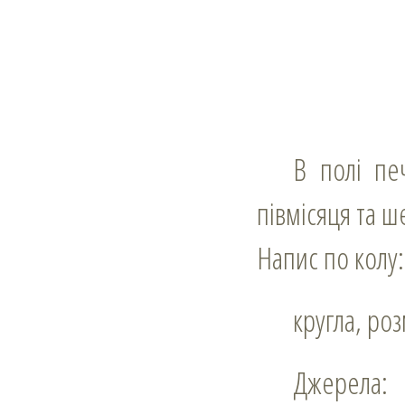
В полі печатки напнутий лук зі стрілою вістрям вгору в супроводі
півмісяця та ш
Напис по кол
кругла, ро
Джерела: