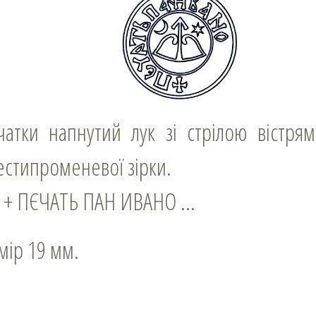
естипроменевої зірки.
у: + ПЄЧАТЬ ПАН ИВАНО …
змір 19 мм.