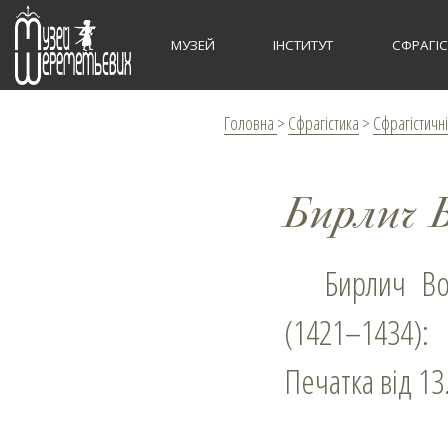
МУЗЕЙ
ІНСТИТУТ
СФРАГІ
Головна
>
Сфрагістика
>
Сфрагістичні
Бирлич 
Бирлич Вороницький Іван (Вана, Оанча), пан радний молдавський
(1421–1434):
Печатка від 13