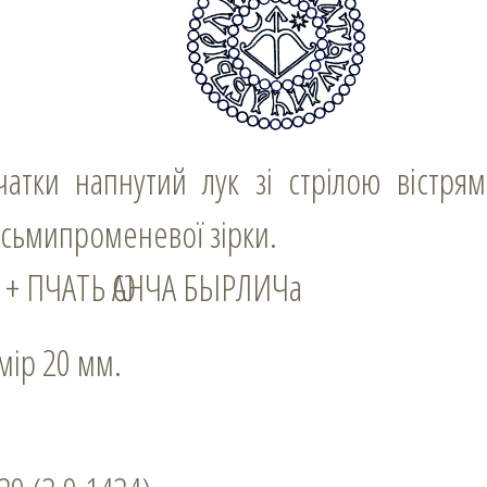
осьмипроменевої зірки.
: + ПЧАТЬ ѠАНЧА БЫРЛИЧа
змір 20 мм.