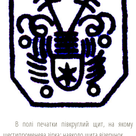
В полі печатки півкруглий щит, на якому
шестипроменева зірка; навколо щита візерунок.