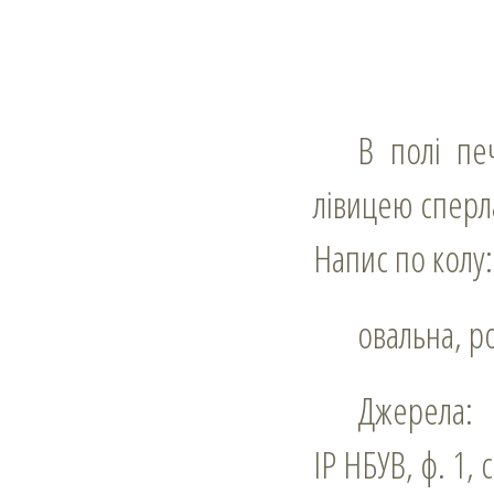
В полі печатки свята Софія під короною, в правиці тримає чашу,
лівицею сперла
Напис по кол
овальна, 
Джерела:
ІР НБУВ, ф. 1, 