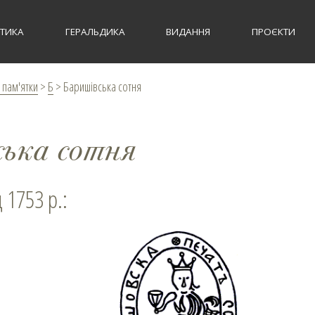
СТИКА
ГЕРАЛЬДИКА
ВИДАННЯ
ПРОЄКТИ
 пам'ятки
>
Б
>
Баришівська сотня
ська сотня
д 1753 р.: