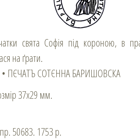
ся на ґрати.
у: • ПЄЧАТЪ СОТЄННА БАРИШОВСКА
розмір 37х29 мм.
спр. 50683. 1753 р.