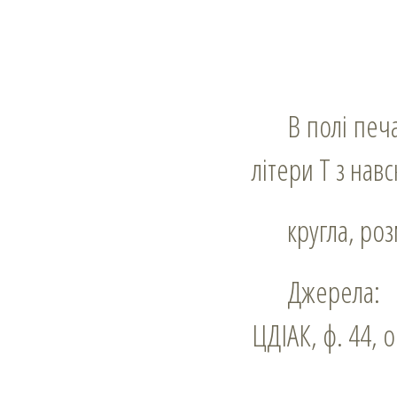
В полі печатки ренесансовий щит, на якому знак у вигляді трираменної
літери Т з нав
кругла, ро
Джерела:
ЦДІАК, ф. 44, о