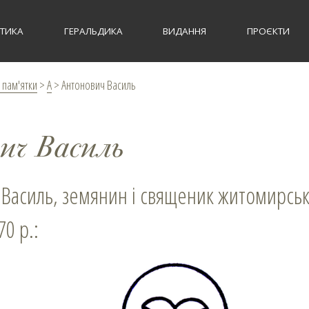
СТИКА
ГЕРАЛЬДИКА
ВИДАННЯ
ПРОЄКТИ
 пам'ятки
>
А
>
Антонович Василь
ич Василь
 Василь, земянин і священик житомирсь
70 р.: