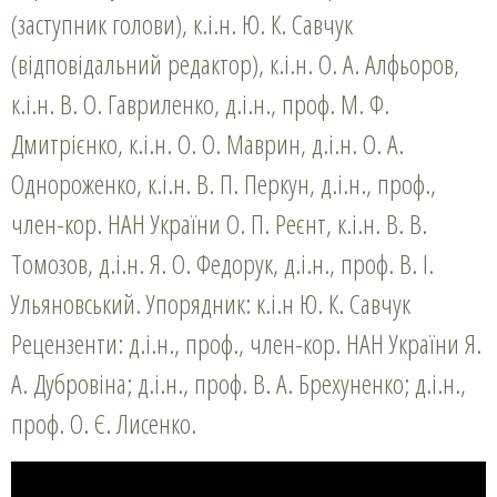
(заступник голови), к.і.н. Ю. К. Савчук
(відповідальний редактор), к.і.н. О. А. Алфьоров,
к.і.н. В. О. Гавриленко, д.і.н., проф. М. Ф.
Дмитрієнко, к.і.н. О. О. Маврин, д.і.н. О. А.
Однороженко, к.і.н. В. П. Перкун, д.і.н., проф.,
член-кор. HAH України О. П. Реєнт, к.і.н. В. В.
Томозов, д.і.н. Я. О. Федорук, д.і.н., проф. В. І.
Ульяновський. Упорядник: к.і.н Ю. К. Савчук
Рецензенти: д.і.н., проф., член-кор. HAH України Я.
А. Дубровіна; д.і.н., проф. В. А. Брехуненко; д.і.н.,
проф. О. Є. Лисенко.