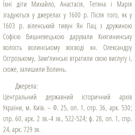
Їхні діти Михайло, Анастасія, Тетяна і Марія
згадуються у джерелах у 1600 р. Після того, як у
1603 р. віленський тивун Ян Пац з дружиною
Софією Вишневецькою дарували Княгининську
волость волинському воєводі кн. Олександру
Острозькому, Замґлинські втратили свою вислугу і,
схоже, залишили Волинь.
Джерела:
Центральний державний історичний архів
України, м. Київ. – Ф. 25, оп. 1, спр. 36, арк. 530;
спр. 60, арк. 2 зв.-4 зв., 522-524; ф. 28, оп. 1, спр.
24, арк. 729 зв.