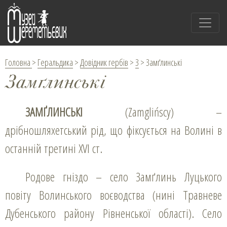
Головна
>
Геральдика
>
Довідник гербів
>
З
>
Замґлинські
Замґлинські
ЗАМҐЛИНСЬКІ
(Zamglińscy) –
дрібношляхетський рід, що фіксується на Волині в
останній третині XVI ст.
Родове гніздо – село Замґлинь Луцького
повіту Волинського воєводства (нині Травневе
Дубенського району Рівненської області). Село