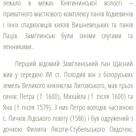
лежало в межах Княгининської волості –
приватного маєткового комплексу панів Ходкевичів
і їхніх спадкоємців князів Вишневецьких та панів
Паців. Замґлинські були їхніми слугами та
ленниками.
Перший відомий Замґлинський пан Щасний
жив у середині XVI ст. Походив він з білоруських
земель Великого князівства Литовського, мав трьох
синів: Петра († 1600), Михайла († після 1600) та
Яна († після 1579). З них Петро володів частиною
с. Пичків Лідського повіту (1586) і був одружений з
дочкою Филипа Лясоти-Стубельського Овдотею.