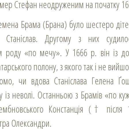
Помер Стефан неодруженим на початку 16
 Станіслав. Другому з них судило
м роду «по мечу». У 1666 р. він із 
тарського полону, з якого так і не вийш
домо, чи вдова Станіслава Гелена Ґо
у із неволі. Останньою з Брамів «по к
ембновського Констанція († після 
тра Олександри.