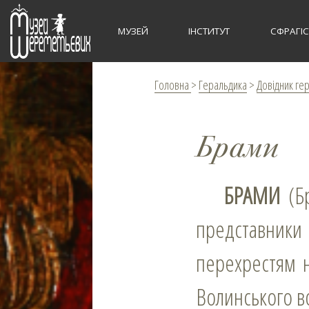
МУЗЕЙ
ІНСТИТУТ
СФРАГІ
Головна
>
Геральдика
>
Довідник ге
Брами
БРАМИ
(Бр
представник
перехрестям на
Волинського в