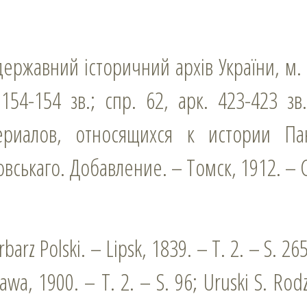
ржавний історичний архів України, м. К
 154-154 зв.; спр. 62, арк. 423-423 з
ериалов, относящихся к истории Па
вськаго. Добавление. – Томск, 1912. – С
:
rbarz Polski. – Lipsk, 1839. – Т. 2. – S. 26
awa, 1900. – T. 2. – S. 96; Uruski S. Rodz