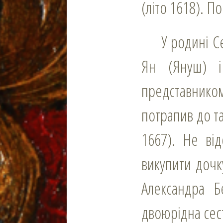
(літо 1618). 
У родині Семена Брама (Брана) було шестеро дітей, у тому числі сини
Ян (Януш) і
представнико
потрапив до та
1667). Не ві
викупити дочк
Александра Б
двоюрідна сес