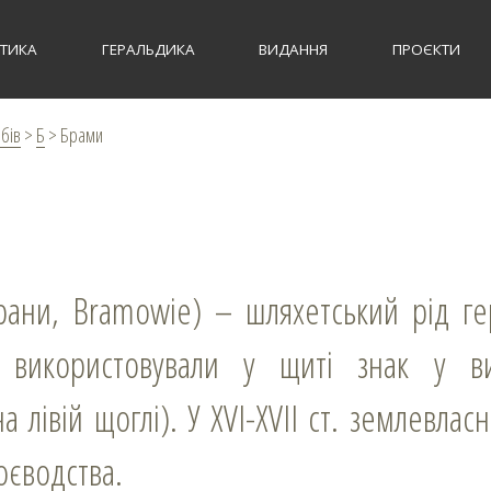
СТИКА
ГЕРАЛЬДИКА
ВИДАННЯ
ПРОЄКТИ
рбів
>
Б
>
Брами
ани, Bramowie) – шляхетський рід ге
и використовували у щиті знак у в
 лівій щоглі). У XVI-XVII ст. землевлас
оєводства.