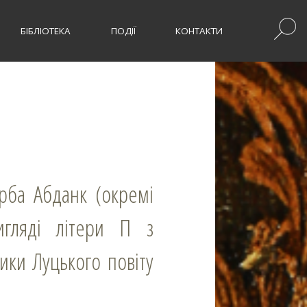
БІБЛІОТЕКА
ПОДІЇ
КОНТАКТИ
рба Абданк (окремі
игляді літери П з
ники Луцького повіту