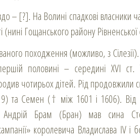
і (нині Гощанського району Рівненської 
ершій половині – середині XVI ст.
одив чотирьох дітей. Рід продовжили с
19) та Семен († між 1601 і 1606). Від
ї Андрій Брам (Бран) мав сина Ст
кампанії» королевича Владислава IV і 