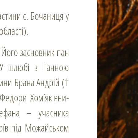
області).
 У шлюбі з Ганною
ини Брана Андрій (†
 Федори Хом’яківни-
ефана – учасника
боїв під Можайськом