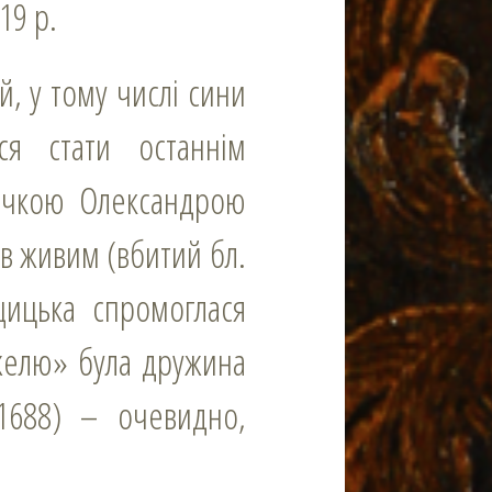
19 р.
ся стати останнім
дочкою Олександрою
ов живим (вбитий бл.
щицька спромоглася
ужелю» була дружина
1688) – очевидно,