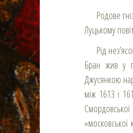
Родове гніздо – [?]. На Волині спадкові власники частини с. Бочаниця у
Луцькому повіт
Рід нез’ясованого походження (можливо, з Сілезії). Його засновник пан
Бран жив у п
Джусянкою нар
між 1613 і 16
Смордовсько
«московської 