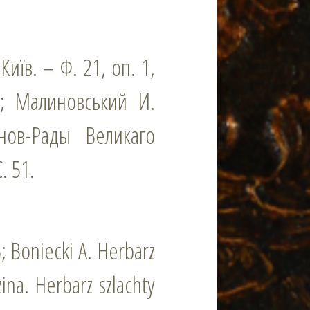
иїв. – Ф. 21, оп. 1,
в.; Малиновський И.
нов-Рады Великаго
. 51.
5; Boniecki A. Herbarz
ina. Herbarz szlachty