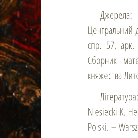
Джерела:
Центральний де
спр. 57, арк.
Сборник мат
княжества Лито
Література
Niesiecki K. He
Polski. – Warsz