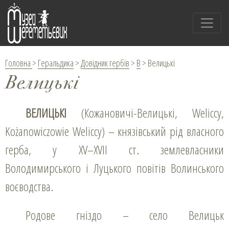
Головна
>
Геральдика
>
Довідник гербів
>
В
>
Велицькі
Велицькі
ВЕЛИЦЬКІ
(Кожановичі-Велицькі, Weliccy,
Kożanowiczowie Weliccy) – князівський рід власного
герба, у XV–XVІI ст. землевласники
Володимирського і Луцького повітів Волинського
воєводства.
Родове гніздо – село Велицьк