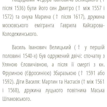
після 1536) були його син Дмитро († між 1557 і
1572) та онука Марина († після 1617), дружина
московського емігранта Гаврила Кайсарова-
Колодежинського.
Василь Іванович Велицький († у першій
половині 1540-х) був одружений двічі: спочатку з
Уляною Єловичівною, а після її смерті з кн.
Фрузиною (Єфросинією) Збаразькою († 1591 або
1592). Діти Василя: Мартин та Настасія († між 1561
і 1568), дружина луцького повітника Маська
Шпаковського.