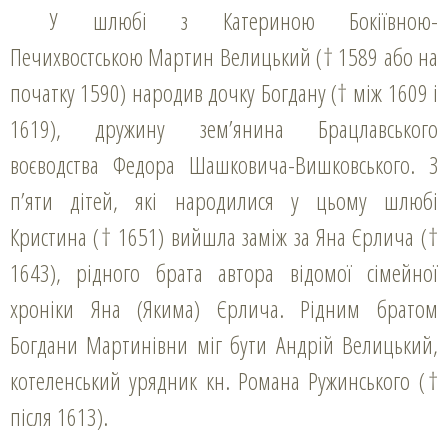
У шлюбі з Катериною Бокіївною-
Печихвостською Мартин Велицький († 1589 або на
початку 1590) народив дочку Богдану († між 1609 і
1619), дружину зем’янина Брацлавського
воєводства Федора Шашковича-Вишковського. З
п’яти дітей, які народилися у цьому шлюбі
Кристина († 1651) вийшла заміж за Яна Єрлича (†
1643), рідного брата автора відомої сімейної
хроніки Яна (Якима) Єрлича. Рідним братом
Богдани Мартинівни міг бути Андрій Велицький,
котеленський урядник кн. Романа Ружинського (†
після 1613).