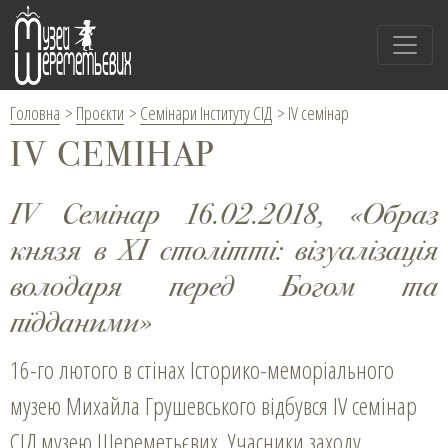
Головна
>
Проєкти
>
Семінари Інституту СІД
>
ІV семінар
ІV СЕМІНАР
IV Семінар 16.02.2018, «Образ
князя в ХІ столітті: візуалізація
володаря перед Богом та
підданими»
16-го лютого в стінах Історико-меморіального
музею Михайла Грушевського відбувся IV семінар
СІД музею Шереметьєвих. Учасники заходу