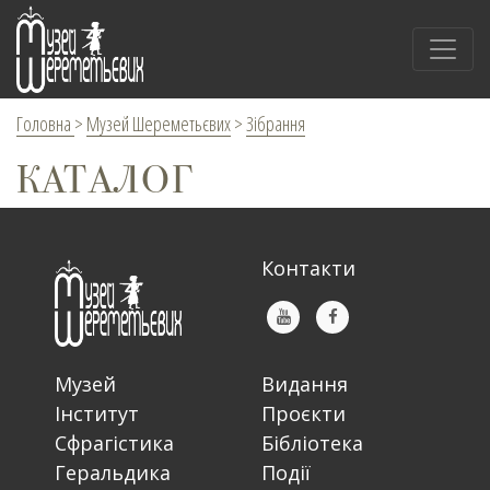
Головна
>
Музей Шереметьєвих
>
Зібрання
КАТАЛОГ
Контакти
Музей
Видання
Інститут
Проєкти
Сфрагістика
Бібліотека
Геральдика
Події