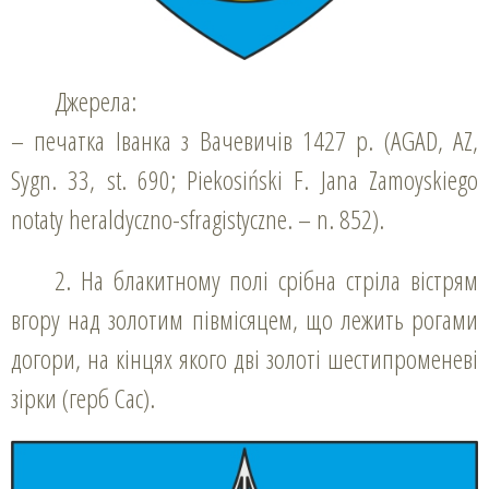
Джерела:
– печатка Іванка з Вачевичів 1427 р. (AGAD, AZ,
Sygn. 33, st. 690; Piekosiński F. Jana Zamoyskiego
notaty heraldyczno-sfragistyczne. – n. 852).
2. На блакитному полі срібна стріла вістрям
вгору над золотим півмісяцем, що лежить рогами
догори, на кінцях якого дві золоті шестипроменеві
зірки (герб Сас).