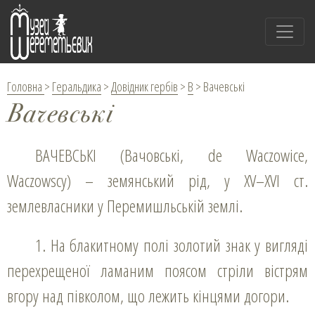
Головна
>
Геральдика
>
Довідник гербів
>
В
>
Вачевські
Вачевські
ВАЧЕВСЬКІ (Вачовські, de Waczowice,
Waczowscy) – земянський рід, у XV–XVI ст.
землевласники у Перемишльській землі.
1. На блакитному полі золотий знак у вигляді
перехрещеної ламаним поясом стріли вістрям
вгору над півколом, що лежить кінцями догори.