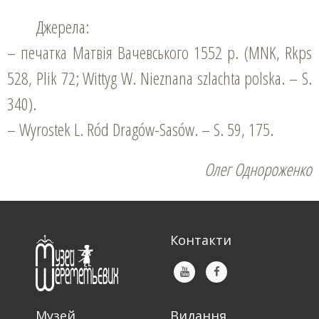
Джерела:
– печатка Матвія Вачевського 1552 р. (MNK, Rkps
528, Plik 72; Wittyg W. Nieznana szlachta polska. – S.
340).
– Wyrostek L. Ród Dragów-Sasów. – S. 59, 175.
Олег Однороженко
Контакти
Музей
Видання