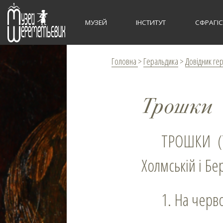
МУЗЕЙ
ІНСТИТУТ
СФРАГІ
Головна
>
Геральдика
>
Довідник ге
Трошки
ТРОШКИ (Troszkowie) – земянський рід, у XVІ ст. землевласники у
Холмській і Бе
1. На чер