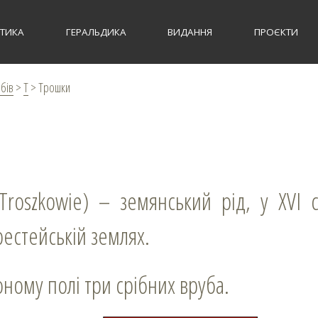
СТИКА
ГЕРАЛЬДИКА
ВИДАННЯ
ПРОЄКТИ
рбів
>
Т
>
Трошки
рестейській землях.
воному полі три срібних вруба.