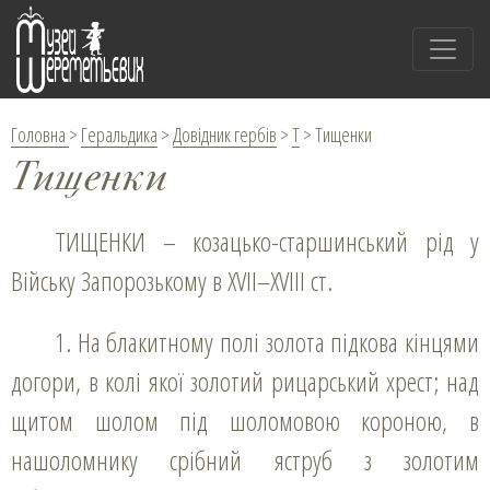
Головна
>
Геральдика
>
Довідник гербів
>
Т
>
Тищенки
Тищенки
ТИЩЕНКИ – козацько-старшинський рід у
Війську Запорозькому в XVІI–XVІII ст.
1. На блакитному полі золота підкова кінцями
догори, в колі якої золотий рицарський хрест; над
щитом шолом під шоломовою короною, в
нашоломнику срібний яструб з золотим