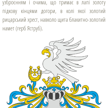
узброєнням і очима, що тримає в лапі золоту
підкову кінцями догори, в колі якої золотий
рицарський хрест, навколо щита блакитно-золотий
намет (герб Яструб).