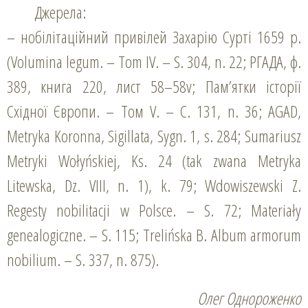
Джерела:
– нобілітаційний привілей Захарію Сурті 1659 р.
(Volumina legum. – Tom IV. – S. 304, n. 22; РГАДА, ф.
389, книга 220, лист 58–58v; Пам’ятки історії
Східної Європи. – Toм V. – C. 131, n. 36; AGAD,
Metryka Koronna, Sigillata, Sygn. 1, s. 284; Sumariusz
Metryki Wołyńskiej, Ks. 24 (tak zwana Metryka
Litewska, Dz. VIII, n. 1), k. 79; Wdowiszewski Z.
Regesty nobilitacji w Polsce. – S. 72; Materiały
genealogiczne. – S. 115; Тrelińska B. Album armorum
nobilium. – S. 337, n. 875).
Олег Однороженко