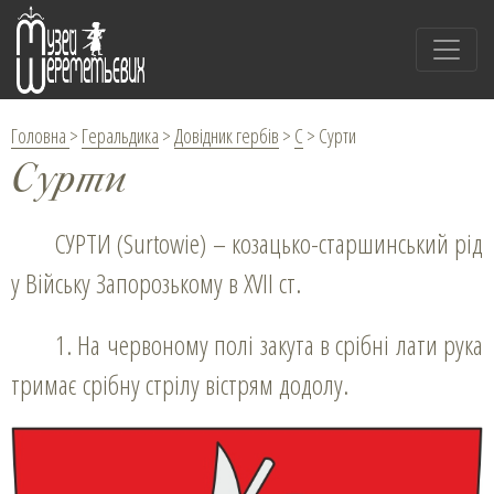
Головна
>
Геральдика
>
Довідник гербів
>
С
>
Сурти
Сурти
СУРТИ (Surtowie) – козацько-старшинський рід
у Війську Запорозькому в XVII ст.
1. На червоному полі закута в срібні лати рука
тримає срібну стрілу вістрям додолу.