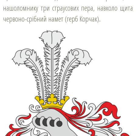
нашоломнику три страусових пера, навколо щита
червоно-срібний намет (герб Корчак).