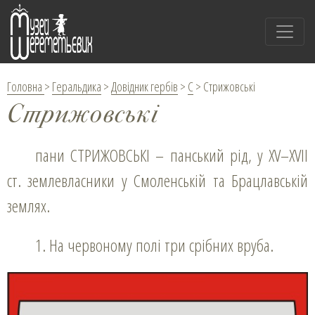
Головна
>
Геральдика
>
Довідник гербів
>
С
>
Стрижовські
Стрижовські
пани СТРИЖОВСЬКІ – панський рід, у XV–XVII
ст. землевласники у Смоленській та Брацлавській
землях.
1. На червоному полі три срібних вруба.