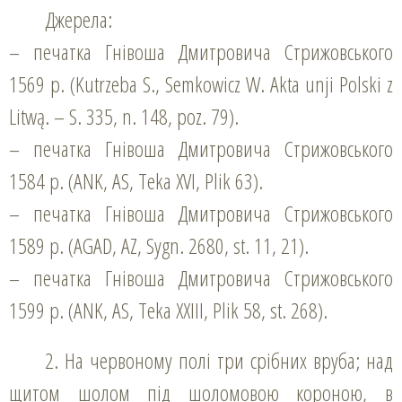
Джерела:
– печатка Гнівоша Дмитровича Стрижовського
1569 р. (Kutrzeba S., Semkowicz W. Akta unji Polski z
Litwą. – S. 335, n. 148, poz. 79).
– печатка Гнівоша Дмитровича Стрижовського
1584 р. (ANK, AS, Teka ХVІ, Plik 63).
– печатка Гнівоша Дмитровича Стрижовського
1589 р. (AGAD, AZ, Sygn. 2680, st. 11, 21).
– печатка Гнівоша Дмитровича Стрижовського
1599 р. (ANK, AS, Teka ХХІІІ, Plik 58, st. 268).
2. На червоному полі три срібних вруба; над
щитом шолом під шоломовою короною, в