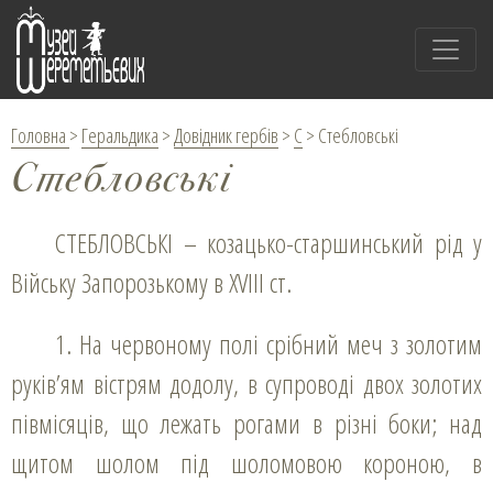
Головна
>
Геральдика
>
Довідник гербів
>
С
>
Стебловські
Стебловські
СТЕБЛОВСЬКІ – козацько-старшинський рід у
Війську Запорозькому в XVІII ст.
1. На червоному полі срібний меч з золотим
руків’ям вістрям додолу, в супроводі двох золотих
півмісяців, що лежать рогами в різні боки; над
щитом шолом під шоломовою короною, в