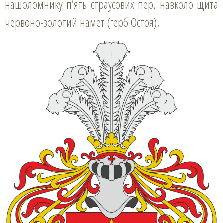
нашоломнику п’ять страусових пер, навколо щита
червоно-золотий намет (герб Остоя).