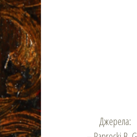
Джерела:
– Paprocki B. G