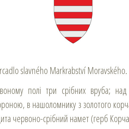
Zrcadlo slavného Markrabství Moravského.
оною, в нашоломнику з золотого корча
щита червоно-срібний намет (герб Корча