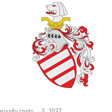
niazdo cnoty. – S. 1037.