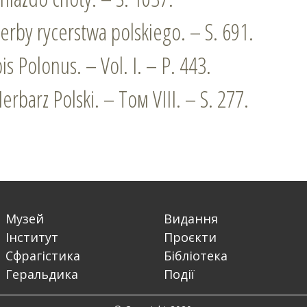
erby rycerstwa polskiego. – S. 691.
is Polonus. – Vol. I. – P. 443.
erbarz Polski. – Том VІІІ. – S. 277.
Музей
Видання
Інститут
Проєкти
Сфрагістика
Бібліотека
Геральдика
Події