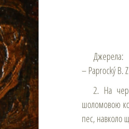
Джерела:
– Paprocký B. 
2. На червоному полі три срібних вруба; над щитом шолом під
шоломовою кор
пес, навколо 