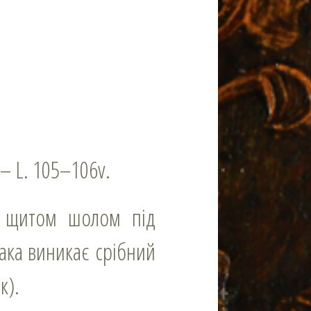
 – L. 105–106v.
ка виникає срібний
к).