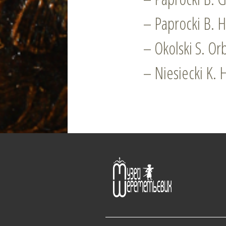
– Paprocki B. H
– Okolski S. Orb
– Niesiecki K. H