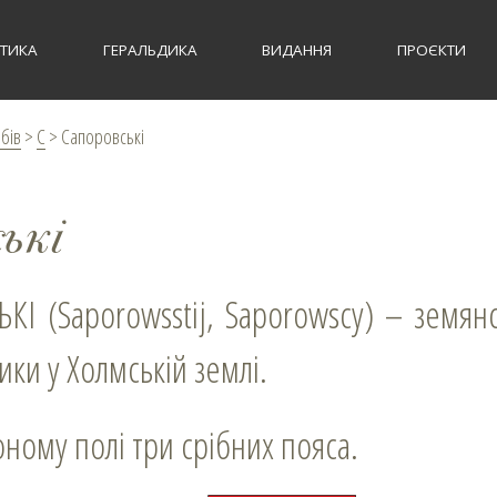
СТИКА
ГЕРАЛЬДИКА
ВИДАННЯ
ПРОЄКТИ
рбів
>
С
>
Сапоровські
ькі
ики у Холмській землі.
воному полі три срібних пояса.