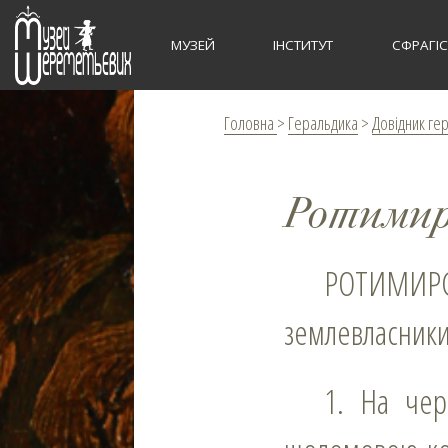
МУЗЕЙ
ІНСТИТУТ
СФРАГІ
Головна
>
Геральдика
>
Довідник ге
Ротимир
РОТИМИРСЬКІ (Rotimirscy) – земянський рід, у XVIІ–XVIII ст.
землевласники 
1. На червоному полі три срібних вруба; над щитом шолом під