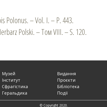
is Polonus. – Vol. I. – P. 443.
erbarz Polski. – Том VІІІ. – S. 120.
Музей
Видання
Інститут
Проєкти
Сфрагістика
Бібліотека
Геральдика
Події
© Copyright 2020.