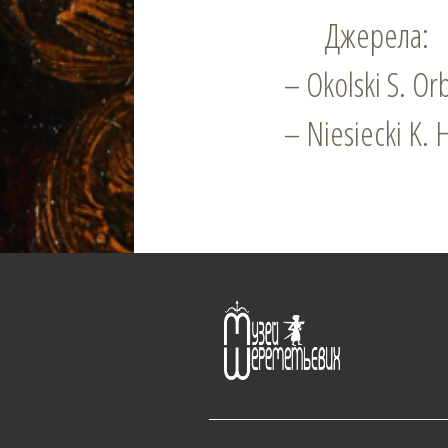
Джерела:
– Okolski S. Orb
– Niesiecki K. H