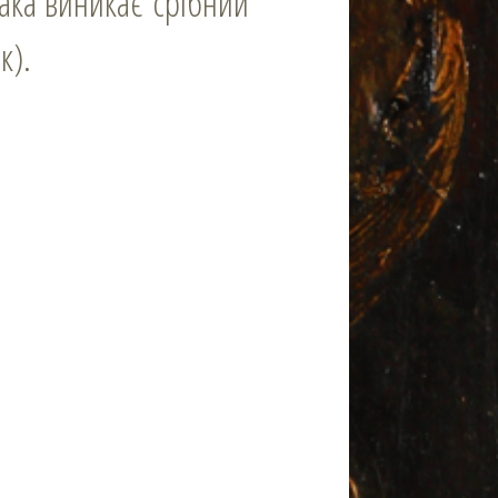
ка виникає срібний
к).