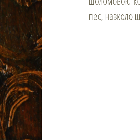
шоломовою кор
пес, навколо 