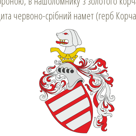
оною, в нашоломнику з золотого корча
щита червоно-срібний намет (герб Корча