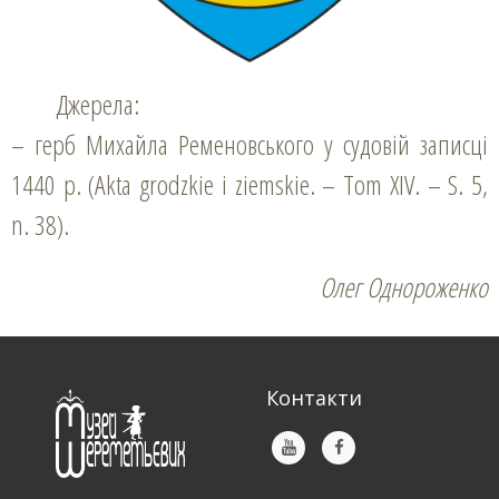
Джерела:
– герб Михайла Ременовського у судовій записці
1440 р. (Akta grodzkie i ziemskie. – Tom ХІV. – S. 5,
n. 38).
Олег Однороженко
Контакти