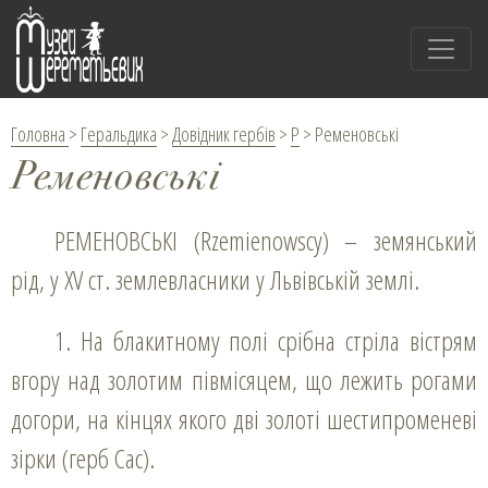
Головна
>
Геральдика
>
Довідник гербів
>
Р
>
Ременовські
Ременовські
РЕМЕНОВСЬКІ (Rzemienowsсy) – земянський
рід, у XV ст. землевласники у Львівській землі.
1. На блакитному полі срібна стріла вістрям
вгору над золотим півмісяцем, що лежить рогами
догори, на кінцях якого дві золоті шестипроменеві
зірки (герб Сас).