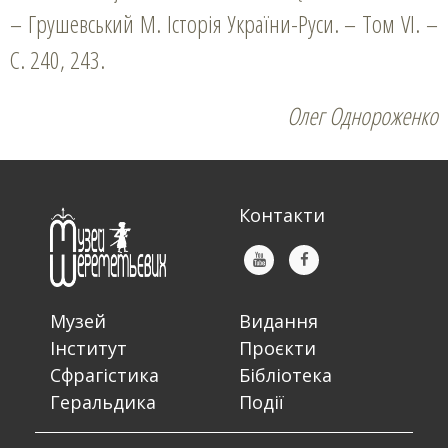
– Грушевський М. Історія України-Руси. – Том VI. –
С. 240, 243.
Олег Однороженко
Контакти
Музей
Видання
Інститут
Проєкти
Сфрагістика
Бібліотека
Геральдика
Події