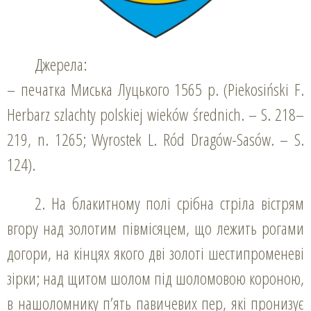
Джерела:
– печатка Миська Луцького 1565 р. (Piekosiński F.
Herbarz szlachty polskiej wieków średnich. – S. 218–
219, n. 1265; Wyrostek L. Ród Dragów-Sasów. – S.
124).
2. На блакитному полі срібна стріла вістрям
вгору над золотим півмісяцем, що лежить рогами
догори, на кінцях якого дві золоті шестипроменеві
зірки; над щитом шолом під шоломовою короною,
в нашоломнику п’ять павичевих пер, які пронизує