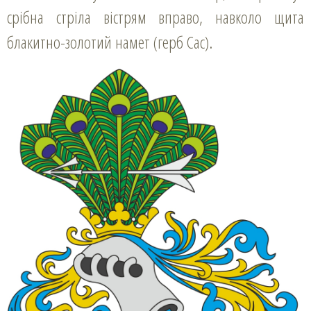
срібна стріла вістрям вправо, навколо щита
блакитно-золотий намет (герб Сас).