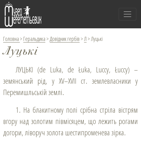
Головна
>
Геральдика
>
Довідник гербів
>
Л
>
Луцькі
Луцькі
ЛУЦЬКІ (de Luka, de Łuka, Luccy, Łuccy) –
земянський рід, у XV–XVІI ст. землевласники у
Перемишльській землі.
1. На блакитному полі срібна стріла вістрям
вгору над золотим півмісяцем, що лежить рогами
догори, ліворуч золота шестипроменева зірка.