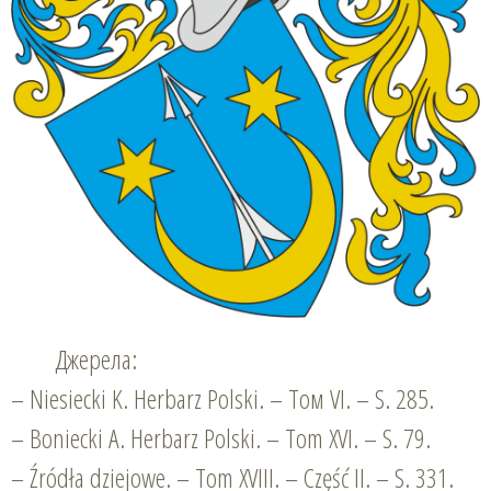
Джерела:
– Niesiecki K. Herbarz Polski. – Том VІ. – S. 285.
– Boniecki A. Herbarz Polski. – Tom ХVІ. – S. 79.
– Źródła dziejowe. – Tom XVIII. – Część II. – S. 331.