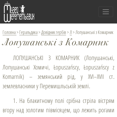
Головна
>
Геральдика
>
Довідник гербів
>
Л
>
Лопушанські з Комарник
Лопушанські з Комарник
ЛОПУШАНСЬКІ З КОМАРНИК (Лопушанські,
Лопушанські Хомичі, Łopuszańscy, Łopuszańscy z
Komarnik) – земянський рід, у XVІ–XVІI ст.
землевласники у Перемишльській землі.
1. На блакитному полі срібна стріла вістрям
вгору над золотим півмісяцем, що лежить рогами