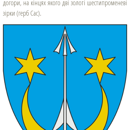
догори, на кінцях якого дві золоті шестипроменеві
зірки (герб Сас).