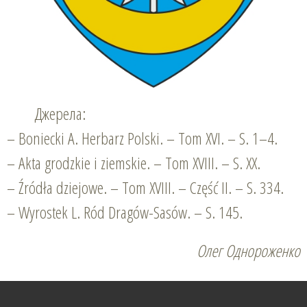
Джерела:
– Boniecki A. Herbarz Polski. – Tom ХVІ. – S. 1–4.
– Akta grodzkie i ziemskie. – Tom XVIII. – S. ХХ.
– Źródła dziejowe. – Tom XVIII. – Część II. – S. 334.
– Wyrostek L. Ród Dragów-Sasów. – S. 145.
Олег Однороженко