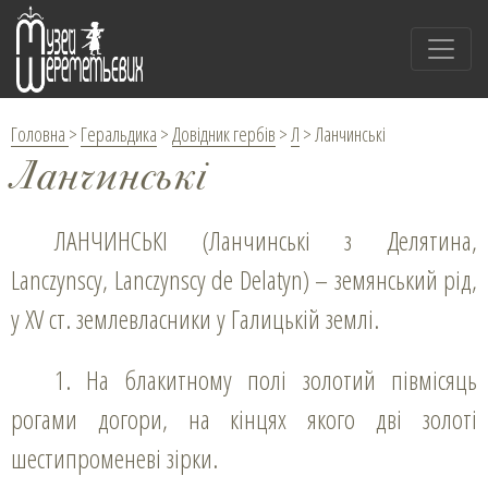
Головна
>
Геральдика
>
Довідник гербів
>
Л
>
Ланчинські
Ланчинські
ЛАНЧИНСЬКІ (Ланчинські з Делятина,
Lanczynscy, Lanczynscy de Delatyn) – земянський рід,
у XV ст. землевласники у Галицькій землі.
1. На блакитному полі золотий півмісяць
рогами догори, на кінцях якого дві золоті
шестипроменеві зірки.