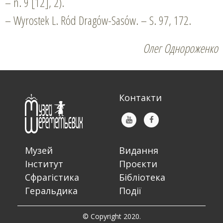
– n. 9 [12], 2).
– Wyrostek L. Rόd Dragόw-Sasόw. – S. 97, 172.
Олег Однороженко
Контакти
Музей
Видання
Інститут
Проєкти
Сфрагістика
Бібліотека
Геральдика
Події
© Copyright 2020.