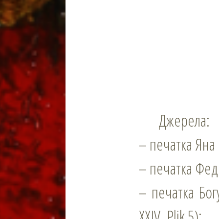
Джерела:
– печатка Яна Г
– печатка Федор
– печатка Богу
ХХІV, Plik 5);