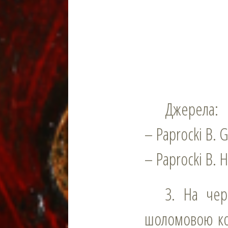
Джерела:
– Paprocki B. G
– Paprocki B. H
3. На червоному полі три срібних вруба; над щитом шолом під
шоломовою ко