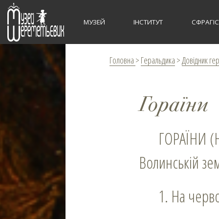
МУЗЕЙ
ІНСТИТУТ
СФРАГІ
Головна
>
Геральдика
>
Довідник ге
Гораїни
ГОРАЇНИ (Horaynowie) – земянський рід, у XVI–XVII ст. землевласники у
Волинській зем
1. На чер