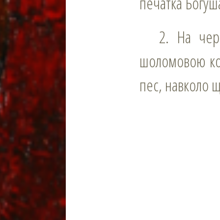
печатка Богуша
2. На червоному полі три срібних вруба; над щитом шолом під
шоломовою кор
пес, навколо 