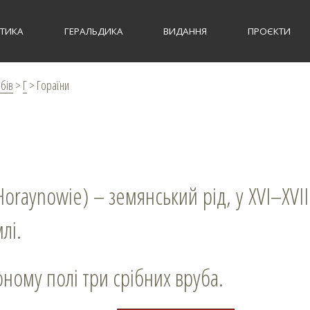
СТИКА
ГЕРАЛЬДИКА
ВИДАННЯ
ПРОЄКТИ
рбів
>
Г
>
Гораїни
лі.
воному полі три срібних вруба.