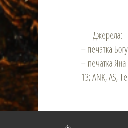
Джерела:
– печатка Богуш
– печатка Яна Г
13; ANK, AS, Tek