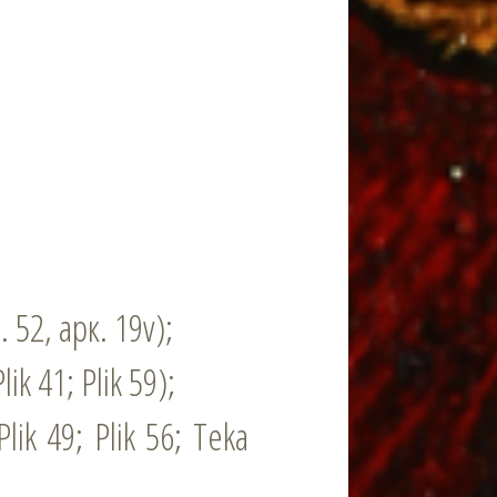
 52, арк. 19v);
ik 41; Plik 59);
ik 49; Plik 56; Teka