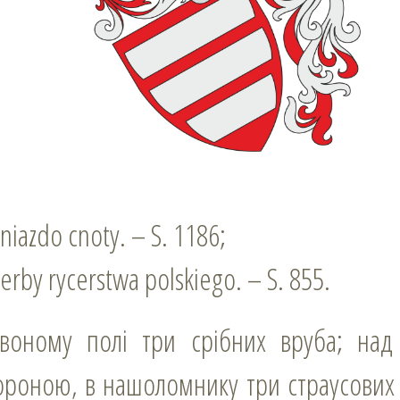
niazdo cnoty. – S. 1186;
erby rycerstwa polskiego. – S. 855.
роною, в нашоломнику три страусових 