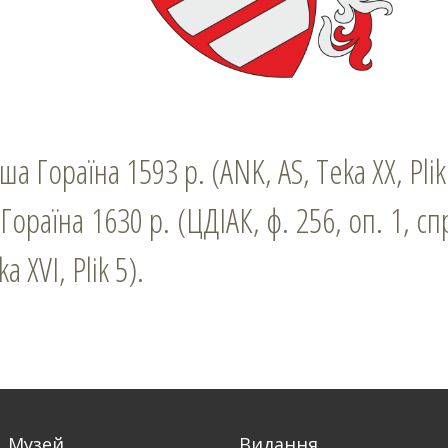
а Гораїна 1593 р. (ANK, AS, Teka ХХ, Plik
ораїна 1630 p. (ЦДІАК, ф. 256, оп. 1, спр.
a ХVІ, Plik 5).
Музей
Видання