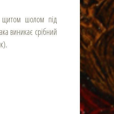
ка виникає срібний
к).