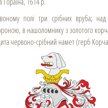
 Гораїна, 1614 р.
оною, в нашоломнику з золотого корча
щита червоно-срібний намет (герб Корча