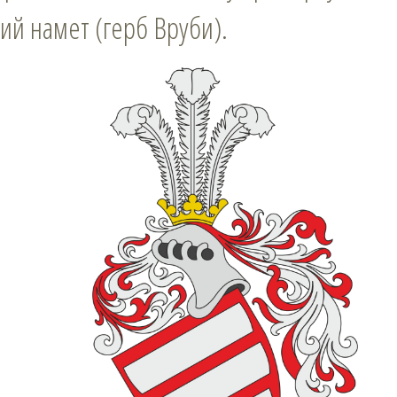
ий намет (герб Вруби).