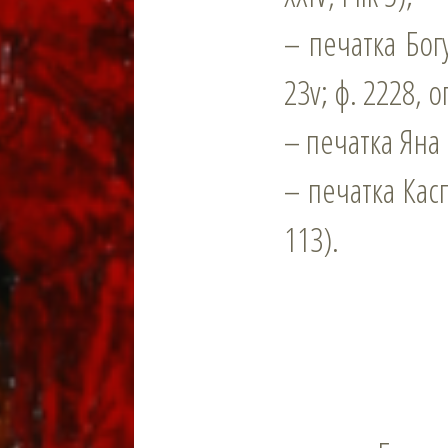
– печатка Богу
23v; ф. 2228, оп
– печатка Яна Г
– печатка Касп
113).