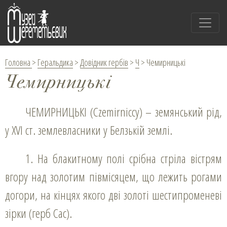
Головна
>
Геральдика
>
Довідник гербів
>
Ч
>
Чемирницькі
Чемирницькі
ЧЕМИРНИЦЬКІ (Czemirniccy) – земянський рід,
у XVI ст. землевласники у Белзькій землі.
1. На блакитному полі срібна стріла вістрям
вгору над золотим півмісяцем, що лежить рогами
догори, на кінцях якого дві золоті шестипроменеві
зірки (герб Сас).