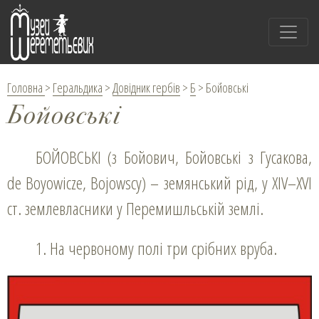
Головна
>
Геральдика
>
Довідник гербів
>
Б
>
Бойовські
Бойовські
БОЙОВСЬКІ (з Бойович, Бойовські з Гусакова,
de Boyowicze, Bojowscy) – земянський рід, у XІV–XVІ
ст. землевласники у Перемишльській землі.
1. На червоному полі три срібних вруба.