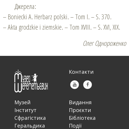
Джерела:
– Boniecki A. Herbarz polski. – Tom І. – S. 370.
– Akta grodzkie i ziemskie. – Tom XVIII. – S. XVI, ХІХ.
Олег Однороженко
Контакти
Музей
Видання
Інститут
Проєкти
Сфрагістика
Бібліотека
Геральдика
Події