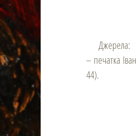
Джерела:
– печатка Іва
44).