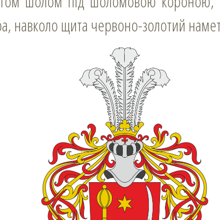
итом шолом під шоломовою короною, 
ра, навколо щита червоно-золотий намет