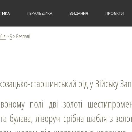
СТИКА
ГЕРАЛЬДИКА
ВИДАННЯ
ПРОЄКТИ
рбів
>
Б
>
Безпалі
 козацько-старшинський рід у Війську Зап
та булава, ліворуч срібна шабля з золо