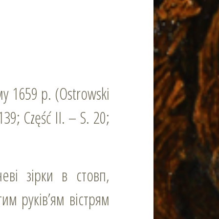
у 1659 р. (Ostrowski
39; Część ІI. – S. 20;
тим руків’ям вістрям