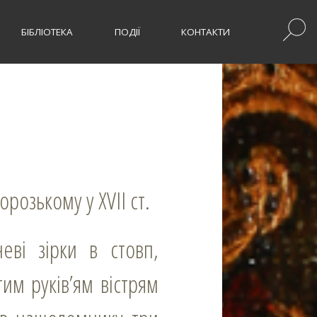
БІБЛІОТЕКА
ПОДІЇ
КОНТАКТИ
орозькому у XVII ст.
тим руків’ям вістрям