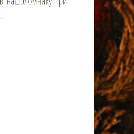
в нашоломнику три
.