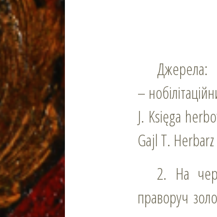
Джерела:
– нобілітацій
J. Księga herbo
Gajl T. Herbarz 
2. На червоному полі дві золоті шестипроменеві зірки в стовп,
праворуч золо