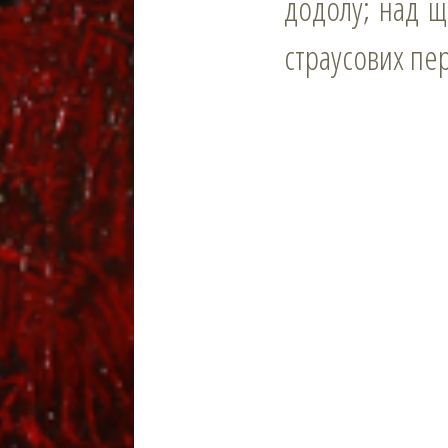
додолу; над 
страусових пе