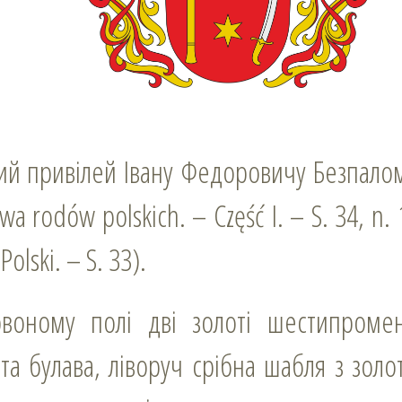
ний привілей Івану Федоровичу Безпалом
wa rodów polskich. – Część I. – S. 34, n. 1
Polski. – S. 33).
та булава, ліворуч срібна шабля з золо