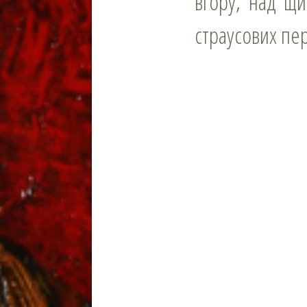
вгору; над щ
страусових пе