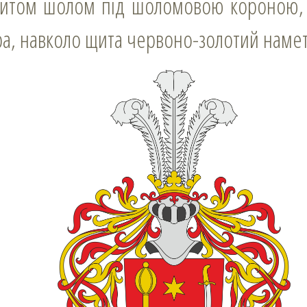
щитом шолом під шоломовою короною,
ра, навколо щита червоно-золотий намет