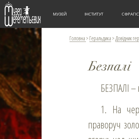
МУЗЕЙ
ІНСТИТУТ
СФРАГІ
Головна
>
Геральдика
>
Довідник ге
Безпалі
БЕЗПАЛІ –
1. На червоному полі дві золоті шестипроменеві зірки в стовп,
праворуч золо