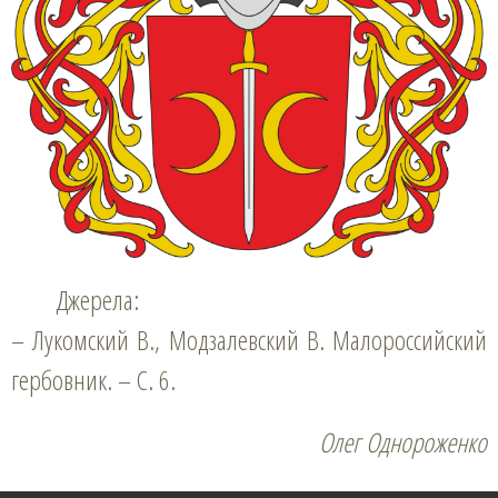
Джерела:
– Лукомский В., Модзалевский В. Малороссийский
гербовник. – С. 6.
Олег Однороженко