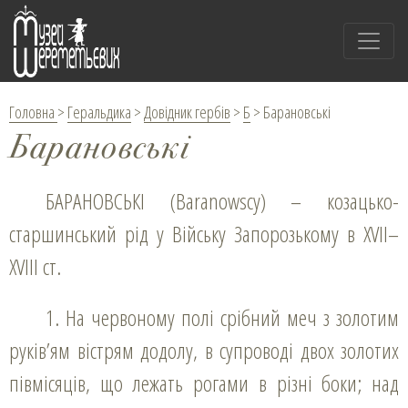
Головна
>
Геральдика
>
Довідник гербів
>
Б
>
Барановські
Барановські
БАРАНОВСЬКІ (Baranowscy) – козацько-
старшинський рід у Війську Запорозькому в XVІI–
XVІII ст.
1. На червоному полі срібний меч з золотим
руків’ям вістрям додолу, в супроводі двох золотих
півмісяців, що лежать рогами в різні боки; над