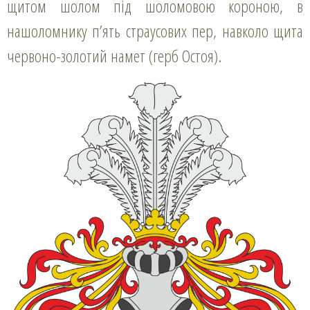
щитом шолом під шоломовою короною, в
нашоломнику п’ять страусових пер, навколо щита
червоно-золотий намет (герб Остоя).