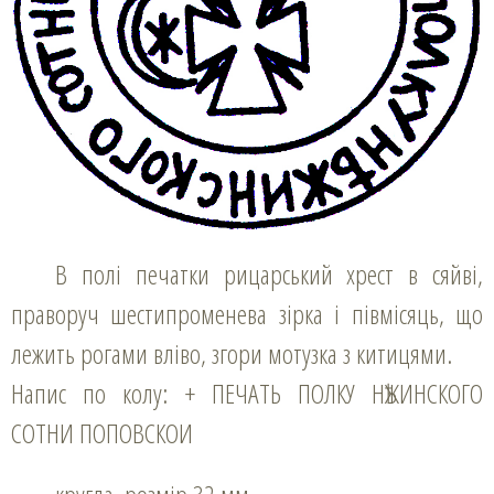
В полі печатки рицарський хрест в сяйві,
праворуч шестипроменева зірка і півмісяць, що
лежить рогами вліво, згори мотузка з китицями.
Напис по колу: + ПЕЧАТЬ ПОЛКУ НѢЖИНСКОГО
СОТНИ ПОПОВСКОИ