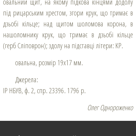
овальний щит, на якому підкова кінцями додолу
під рицарським хрестом, згори крук, що тримає в
дзьобі кільце; над щитом шоломова корона, в
нашоломнику крук, що тримає в дзьобі кільце
(герб Сліповрон); здолу на підставці літери: KР.
овальна, розмір 19х17 мм.
Джерела:
ІР НБУВ, ф. 2, спр. 23396. 1796 р.
Олег Однороженко