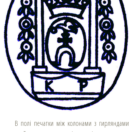
В полі печатки між колонами з гирляндами