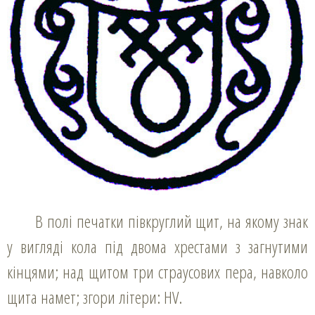
В полі печатки півкруглий щит, на якому знак
у вигляді кола під двома хрестами з загнутими
кінцями; над щитом три страусових пера, навколо
щита намет; згори літери: HV.