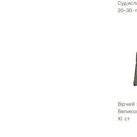
Судисл
20–30-т
Вірчий
Великог
ХІ ст