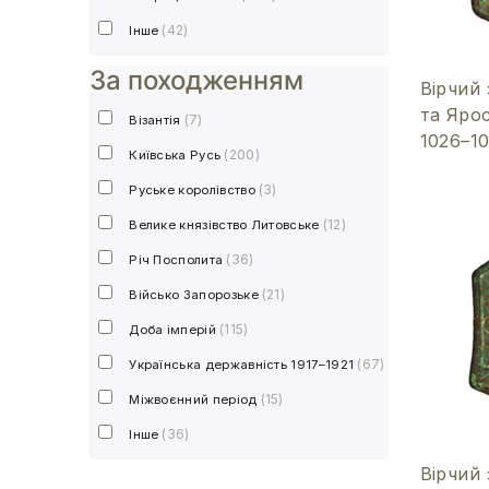
(42)
Інше
За походженням
Вірчий 
та Яро
(7)
Візантія
1026–1
(200)
Київська Русь
(3)
Руське королівство
(12)
Велике князівство Литовське
(36)
Річ Посполита
(21)
Військо Запорозьке
(115)
Доба імперій
(67)
Українська державність 1917–1921
(15)
Міжвоєнний період
(36)
Інше
Вірчий 