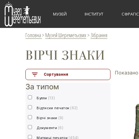
МУЗЕЙ
ІНСТИТУТ
СФРАГІ
Головна
>
Музей Шереметьєвих
>
Зібрання
ВІРЧІ ЗНАКИ
Показано 
Сортування
За типом
(13)
Булли
(62)
Відтиски печаток
(9)
Вірчі знаки
(6)
Документи
(454)
Матриці печаток