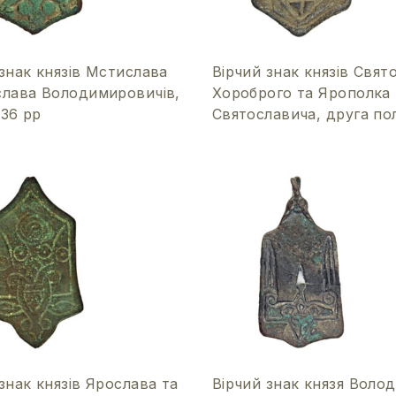
знак князів Мстислава
Вірчий знак князів Свят
слава Володимировичів,
Хороброго та Ярополка
036 рр
Святославича, друга пол
знак князів Ярослава та
Вірчий знак князя Воло