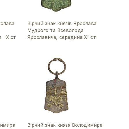
ослава
Вірчий знак князів Ярослава
Мудрого та Всеволода
. IX ст
Ярославича, середина ХІ ст
димира
Вірчий знак князя Володимира