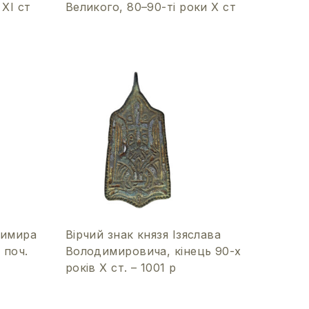
 ХІ ст
Великого, 80–90-ті роки Х ст
димира
Вірчий знак князя Ізяслава
 поч.
Володимировича, кінець 90-х
років Х ст. – 1001 р