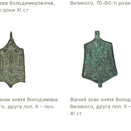
ава Володимировичів,
Великого, 70–80-ті роки
і роки ХІ ст
 знак князя Володимира
Вірчий знак князя Воло
о, друга пол. Х – поч.
Великого, друга пол. Х –
ХІ ст