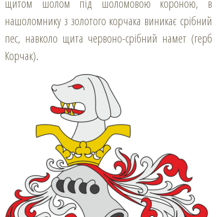
щитом шолом під шоломовою короною, в
нашоломнику з золотого корчака виникає срібний
пес, навколо щита червоно-срібний намет (герб
Корчак).