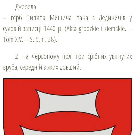
Джерела:
– герб Пилипа Мишича пана з Лединичів у
судовій записці 1440 р. (Akta grodzkie i ziemskie. –
Tom XIV. – S. 5, n. 38).
2. На червоному полі три срібних увігнутих
вруба, середній з яких довший.