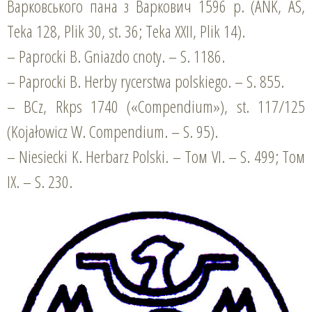
Варковського пана з Варкович 1596 р. (ANK, AS,
Teka 128, Plik 30, st. 36; Teka ХХІІ, Plik 14).
– Paprocki B. Gniazdo cnoty. – S. 1186.
– Paprocki B. Herby rycerstwa polskiego. – S. 855.
– BCz, Rkps 1740 («Compendium»), st. 117/125
(Kojałowicz W. Сompendium. – S. 95).
– Niesiecki K. Herbarz Polski. – Том VІ. – S. 499; Том
ІХ. – S. 230.