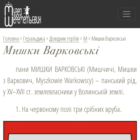
Головна
>
Геральдика
>
Довідник гербів
>
М
>
Мишки Варковські
Мишки Варковські
пани МИШКИ ВАРКОВСЬКІ (Мишчичі, Мишки
з Варкович, Myszkowie Warkowscy) – панський рід,
у XV–XVІI ст. землевласники у Волинській землі.
1. На червоному полі три срібних вруба.