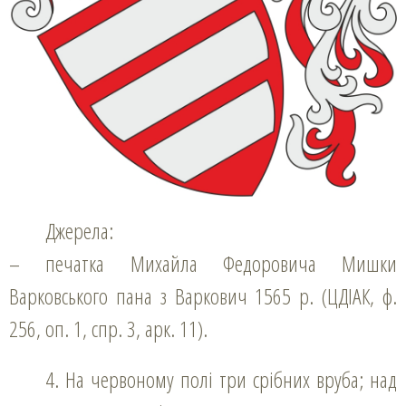
Джерела:
– печатка Михайла Федоровича Мишки
Варковського пана з Варкович 1565 р. (ЦДІАК, ф.
256, оп. 1, спр. 3, арк. 11).
4. На червоному полі три срібних вруба; над