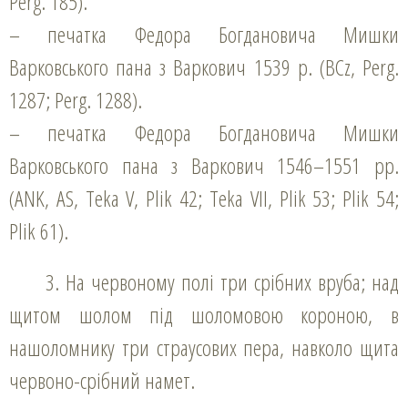
Perg. 185).
– печатка Федора Богдановича Мишки
Варковського пана з Варкович 1539 р. (BCz, Perg.
1287; Perg. 1288).
– печатка Федора Богдановича Мишки
Варковського пана з Варкович 1546–1551 рр.
(ANK, AS, Teka V, Plik 42; Teka VІІ, Plik 53; Plik 54;
Plik 61).
3. На червоному полі три срібних вруба; над
щитом шолом під шоломовою короною, в
нашоломнику три страусових пера, навколо щита
червоно-срібний намет.